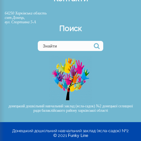
64250 Харківська область
смт.Донець,
вул. Спортивна 5-А
Поиск
донецький дошкільний навчальний заклад (ясла-садок) №2 донецької селищної
ради балаклійського району харківської області
Донецький дошкільний навчальний заклад (ясла-садок) №2
© 2021
Funky Line