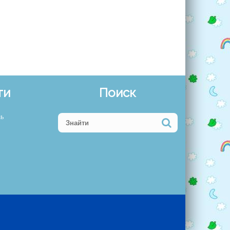
ти
Поиск
ть