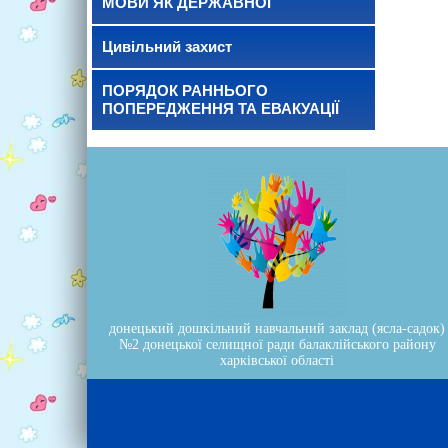
МОВИ ЯК ДЕРЖАВНОЇ
Цивільний захист
ПОРЯДОК РАННЬОГО
ПОПЕРЕДЖЕННЯ ТА ЕВАКУАЦІЇ
донецький дошкільний навчальний заклад (ясла-садок)
№2 донецької селищної ради балаклійського району
харківської області