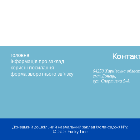
Контак
головна
інформація про заклад
корисні посилання
64250 Харківська облас
форма зворотнього зв’язку
смт.Донець,
вул. Спортивна 5-А
Донецький дошкільний навчальний заклад (ясла-садок) №2
© 2021
Funky Line