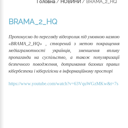
Головна
/
НОВИНИ
/
BRAMA_2_HQ
BRAMA_2_HQ
Пропонуємо до перегляду відеоролик під умовною назвою
«BRAMA_2_HQ» , створений з метою покращення
медіаграмотності українців, зменшення впливу
пропаганди на суспільство, а також популяризації
безпечного поводження, дотримання базових правил
кібербезпеки і кібергігієни в інформаційному просторі
https://www.youtube.com/watch?v=63VquWGzMKw&t=7s
Відеопрогравач