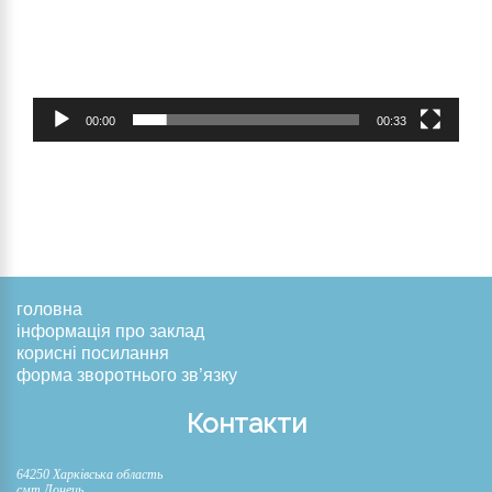
00:00
00:33
головна
інформація про заклад
корисні посилання
форма зворотнього зв’язку
Контакти
64250 Харківська область
смт.Донець,