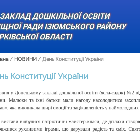
ЗАКЛАД ДОШКІЛЬНОЇ ОСВІТИ
ИЩНОЇ РАДИ ІЗЮМСЬКОГО РАЙОНУ
РКІВСЬКОЇ ОБЛАСТІ
вна
/
НОВИНИ
/
День Конституції України
нь Конституції України
рвня у Донецькому закладі дошкільної освіти (ясла-садок) №2 ві
їни. Малюки та їхні батьки мали нагоду насолодитися захоп
ав», яка викликала щирі емоції та зацікавленість у наймолодших 
 вистави відбулися патріотичні майстер-класи, де дітлахи ство
вжився рухливими іграми, що дарували радість та сміх. Свят