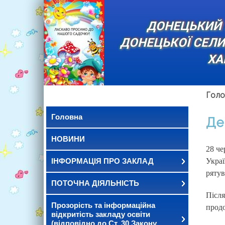
ДОНЕЦЬКИЙ 
ДОНЕЦЬКОЇ СЕЛ
ХА
Голо
Головна
Де
НОВИНИ
28 че
ІНФОРМАЦІЯ ПРО ЗАКЛАД
Укра
рятув
ПОТОЧНА ДІЯЛЬНІСТЬ
Після
Прозорість та інформаційна
продо
відкритість закладу освіти
(відповідно до Ст. 30 Закону