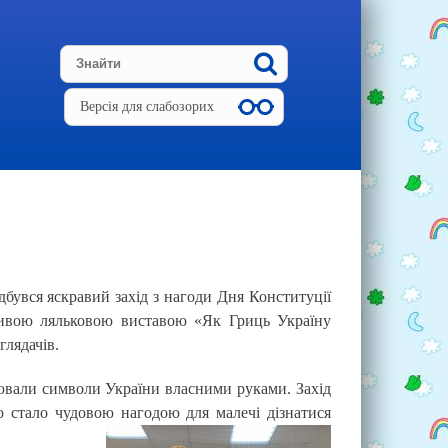
Версія для слабозорих
дбувся яскравий захід з нагоди Дня Конституції
ливою ляльковою виставою «Як Гриць Україну
глядачів.
рювали символи України власними руками. Захід
о стало чудовою нагодою для малечі дізнатися