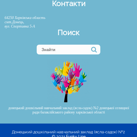
Контакти
64250 Харківська область
смт.Донець,
вул. Спортивна 5-А
Поиск
донецький дошкільний навчальний заклад (ясла-садок) №2 донецької селищної
ради балаклійського району харківської області
Донецький дошкільний навчальний заклад (ясла-садок) №2
© 2021
Funky Line