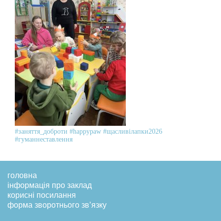
#заняття_доброти
#happypaw
#щасливілапки2026
#гуманнеставлення
головна
інформація про заклад
корисні посилання
форма зворотнього зв’язку