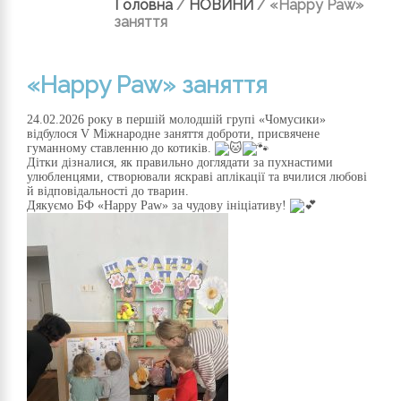
Головна
/
НОВИНИ
/
«Happy Paw»
заняття
«Happy Paw» заняття
24.02.2026 року в першій молодшій групі «Чомусики»
відбулося V Міжнародне заняття доброти, присвячене
гуманному ставленню до котиків.
Дітки дізналися, як правильно доглядати за пухнастими
улюбленцями, створювали яскраві аплікації та вчилися любові
й відповідальності до тварин.
Дякуємо БФ «Happy Paw» за чудову ініціативу!