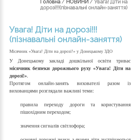
Головна
/
НОВИНИ
/
Увага! Діти на
дорозі!!!(пізнавальні онлайн-заняття)
Увага! Діти на дорозі!!!
(пізнавальні онлайн-заняття)
Місячник «Увага! Діти на дорозі!» у Донецькому ЗДО
У Донецькому закладі дошкільної освіти триває
місячник безпеки дорожнього руху «Увага! Діти на
дорозі!»
.
Протягом онлайн-занять вихователі разом із
вихованцями розглядали важливі теми:
правила переходу дороги та користування
пішохідним переходом;
значення сигналів світлофора;
основні дорожні знаки, з якими діти зустрічаються