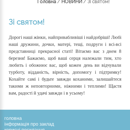
Головна
/
НОВИНИ
/
Зі святом!
Зі святом!
Дорогі наші жінки, найпривабливіші і найдобріші! Любі
наші дружини, дочки, матері, тещі, подруги і всі-всі
представниці прекрасної статі! Вітаємо вас з днем 8
березня! Бажаємо, щоб ваші серця належали тим, хто
любить і обожнює вас, щоб кожен день ви відчували
турботу, відданість, вірність, допомогу і підтримку!
Кохайте самі і будьте завжди коханими, залишайтеся
такими ж неповторними, ніжними і теплими! Щастя
вам, радості й удачі завжди і в усьому!
головна
інформація про заклад
корисні посилання